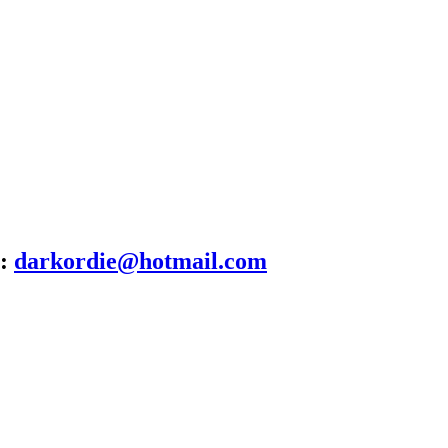
:
darkordie@hotmail.com