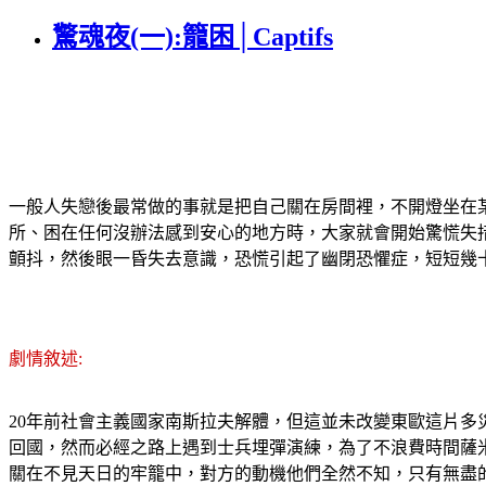
驚魂夜(一):籠困│Captifs
一般人失戀後最常做的事就是把自己關在房間裡，不開燈坐在
所、困在任何沒辦法感到安心的地方時，大家就會開始驚慌失
顫抖，然後眼一昏失去意識，恐慌引起了幽閉恐懼症，短短幾
劇情敘述:
20年前社會主義國家南斯拉夫解體，但這並未改變東歐這片
回國，然而必經之路上遇到士兵埋彈演練，為了不浪費時間薩
關在不見天日的牢籠中，對方的動機他們全然不知，只有無盡的