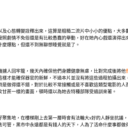
以及心態轉變詮釋出來，這算是粗糙二流片中小小的優點，大多
按照劇情不免俗還是有比較愚蠢的舉動，好在她內心戲還演得出
什麼爆點，但還不到無聊想睡覺就是了。
機擄人回牢籠，幾天內確保他們身體健康無慮，比對完成後將他
這樣才能確保器官的新鮮，不過本片並沒有將這些過程拍攝出來
倒是做得還不錯，對於比較不常接觸或是不喜歡這類型電影的人
砍甘蔗一樣的畫面，頓時還以為她去特種部隊受過訓來著。
仔聚集地，在樓梯剛上去第一層時會有法輪大x好的人靜坐抗議
法可管，黑市中永遠都是有錢人的天下，人為了活命什麼事都做