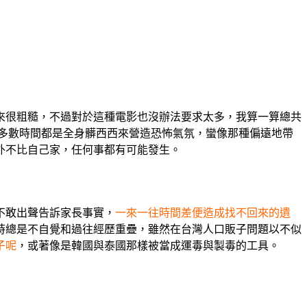
來很粗糙，不過對於這種電影也沒辦法要求太多，我算一算總共
多數時間都是全身髒西西來營造恐怖氣氛，蠻像那種偏遠地帶
外不比自己家，任何事都有可能發生。
不敢出聲告訴家長事實，
一來一往時間差便造成找不回來的遺
時總是不自覺和過往經歷重疊，雖然在台灣人口販子問題以不似
子呢
，或著像是韓國與泰國那樣被當成運毒與製毒的工具。