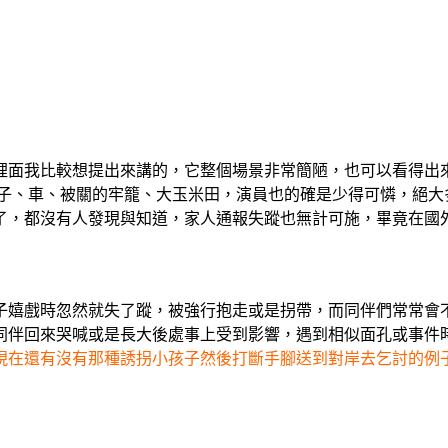
裡面我比較想提出來講的，它整個場景非常簡陋，也可以看得出
房子、車、被關的牢籠、大玉米田，演員也的確是少得可憐，絕大
了，都沒有人發現與知道，家人通報失蹤也無計可施，畢竟在國
子嬉戲時忽然就失了蹤，被強行抱走或是拐帶，而同伴們常常會
同伴回來哭喊或是長大後處事上受到影響，遇到相似面孔或事件
現在還有沒有那種誘拐小孩子然後打斷手腳送到對岸去乞討的例