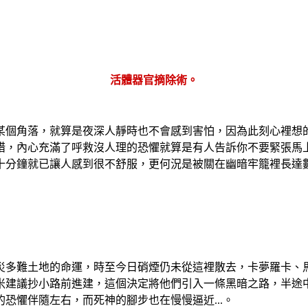
活體器官摘除術。
某個角落，就算是夜深人靜時也不會感到害怕，因為此刻心裡想
措，內心充滿了呼救沒人理的恐懼就算是有人告訴你不要緊張馬
十分鐘就已讓人感到很不舒服，更何況是被關在幽暗牢籠裡長達數
多災多難土地的命運，時至今日硝煙仍未從這裡散去，卡夢羅卡、
米建議抄小路前進建，這個決定將他們引入一條黑暗之路，半途
恐懼伴隨左右，而死神的腳步也在慢慢逼近...。