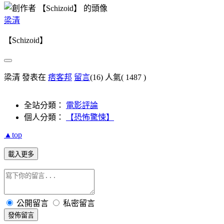
梁清
【Schizoid】
梁清 發表在
痞客邦
留言
(16)
人氣(
1487
)
全站分類：
電影評論
個人分類：
【恐怖驚悚】
▲top
載入更多
公開留言
私密留言
發佈留言