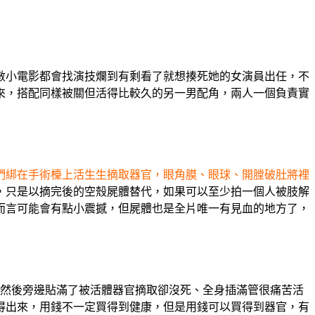
數小電影都會找演技爛到有剩看了就想揍死她的女演員出任，不
來，搭配同樣被關但活得比較久的另一男配角，兩人一個負責實
們綁在手術檯上活生生摘取器官，眼角膜、眼球、開膛破肚將裡
，只是以摘完後的空殼屍體替代，如果可以至少拍一個人被肢解
而言可能會有點小震撼，但屍體也是全片唯一有見血的地方了，
，然後旁邊貼滿了被活體器官摘取卻沒死、全身插滿管很痛苦活
得出來，用錢不一定買得到健康，但是用錢可以買得到器官，有