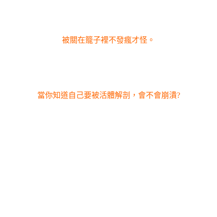
被關在籠子裡不發瘋才怪。
當你知道自己要被活體解剖，會不會崩潰?