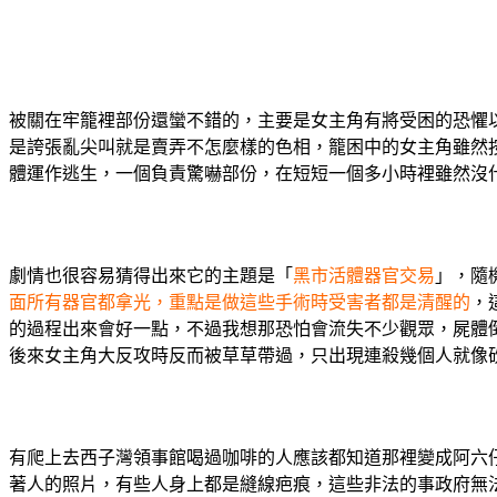
被關在牢籠裡部份還蠻不錯的，主要是女主角有將受困的恐懼
是誇張亂尖叫就是賣弄不怎麼樣的色相，籠困中的女主角雖然
體運作逃生，一個負責驚嚇部份，在短短一個多小時裡雖然沒
劇情也很容易猜得出來它的主題是「
黑市活體器官交易
」，隨
面所有器官都拿光，重點是做這些手術時受害者都是清醒的
，
的過程出來會好一點，不過我想那恐怕會流失不少觀眾，屍體
後來女主角大反攻時反而被草草帶過，只出現連殺幾個人就像
有爬上去西子灣領事館喝過咖啡的人應該都知道那裡變成阿六
著人的照片，有些人身上都是縫線疤痕，這些非法的事政府無