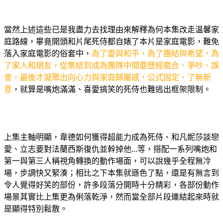
當然上述這些已是我盡力去找理由來解釋為何本集改走溫馨家
庭路線，畢竟開頭和片尾死侍都自婊了本片是家庭電影，難免
落入家庭電影的俗套中，
為了愛與和平，為了團結與希望，為
了家人和朋友，從集結到成為團隊中間要歷經磨合、爭吵、誤
會，最後才凝聚出向心力與家庭歸屬感，公式固定、了無新
意
，就算是嘴炮滿滿、喜愛搞笑的死侍也難逃出框架限制。
上集主軸明顯，韋德如何獲得超能力成為死侍、和凡妮莎談戀
愛、立志要對法蘭西斯復仇並幹掉他...等，搭配一系列嘴炮和
第一與第三人稱視角轉換的動作場面，可以說幾乎全程無冷
場，步調快又緊湊；相比之下本集就遜色了點，還是有無言到
令人覺得好笑的部份，許多段落分開時十分精彩，各部份動作
場景其實比上集更為俐落乾淨，然而當全部片段連結起來時就
是顯得特別鬆散。