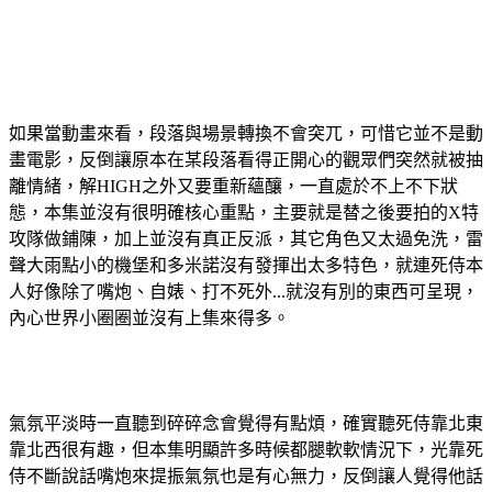
如果當動畫來看，段落與場景轉換不會突兀，可惜它並不是動
畫電影，反倒讓原本在某段落看得正開心的觀眾們突然就被抽
離情緒，解HIGH之外又要重新蘊釀，一直處於不上不下狀
態，本集並沒有很明確核心重點，主要就是替之後要拍的X特
攻隊做鋪陳，加上並沒有真正反派，其它角色又太過免洗，雷
聲大雨點小的機堡和多米諾沒有發揮出太多特色，就連死侍本
人好像除了嘴炮、自婊、打不死外...就沒有別的東西可呈現，
內心世界小圈圈並沒有上集來得多。
氣氛平淡時一直聽到碎碎念會覺得有點煩，確實聽死侍靠北東
靠北西很有趣，但本集明顯許多時候都腿軟軟情況下，光靠死
侍不斷說話嘴炮來提振氣氛也是有心無力，反倒讓人覺得他話