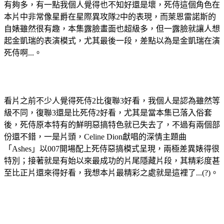
有夠多，有一點我個人覺得也不知好還是壞，死侍這個角色在
本片中非常像星爵在星際異攻隊2中的表現，而萊恩雷諾斯的
自婊雖然很有趣，本集露臉畫面也超級多，但一露臉就讓人想
起金凱瑞的表演模式，尤其最後一段，差點以為是金凱瑞在演
死侍啊...。
看片之前不少人覺得死侍2比復聯3好看，我個人是認為雖然等
級不同，復聯3還是比死侍2好看，尤其是當本集已落入俗套
後，死侍原本特有的鮮明惡搞特色就已失去了，不過有兩個部
份還不錯，一是片頭，Celine Dion獻唱的深情主題曲
「Ashes」以007開場配上死侍惡搞模式呈現，兩極差異婊得很
特別；接著就是有始以來最成功的片尾隱藏片段，其精彩度甚
至比正片還來得好看，我想本片最精彩之處就是這裡了...(?)。