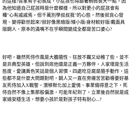
的這樣?吾家有子初長成，小屁孩也得跟著稍微長大一點，因
為他知道自己屁孩時是什麼模樣，所以對更小的屁孩會有
種"心有戚戚焉，但千萬別學叔叔我"的心態，然後就良心發
現、變得勸世起來?就好像黑暗版/矮小版/身材較好版/戴面具
版鋼人，原本的滿嘴不在乎瞬間變成全都是苦口婆心?
好吧，雖然死侍作風是大膽隨性、狂放不羈又幼稚了些，並不
是非典型英雄，但說到底他還是正義一方夥伴，人家壞是生活
態度，愛講黃色笑話是個人習慣，四處吃豆腐是隨手動作，這
些都不是什麼大問題對吧，鋼人又一直在旁邊苦苦勸導要好基
友死侍加入X戰警，潛移默化加上愛情、事業倆得意之下，死
侍自然不像上集那般偏激，可能年紀到了，立業後自然就是成
家過安穩生活，想要小孩於是對孩子特有耐心...?