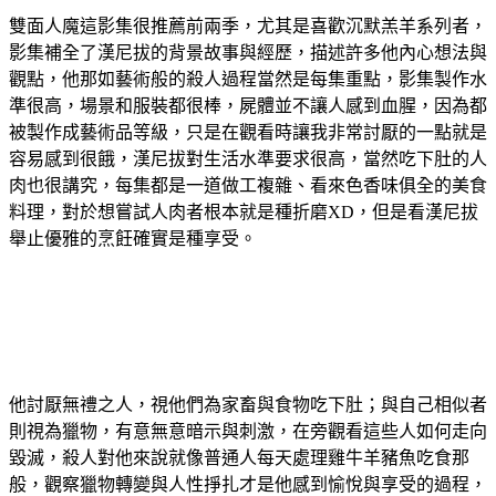
雙面人魔這影集很推薦前兩季，尤其是喜歡沉默羔羊系列者，
影集補全了漢尼拔的背景故事與經歷，描述許多他內心想法與
觀點，他那如藝術般的殺人過程當然是每集重點，影集製作水
準很高，場景和服裝都很棒，屍體並不讓人感到血腥，因為都
被製作成藝術品等級，只是在觀看時讓我非常討厭的一點就是
容易感到很餓，漢尼拔對生活水準要求很高，當然吃下肚的人
肉也很講究，每集都是一道做工複雜、看來色香味俱全的美食
料理，對於想嘗試人肉者根本就是種折磨XD，但是看漢尼拔
舉止優雅的烹飪確實是種享受。
他討厭無禮之人，視他們為家畜與食物吃下肚；與自己相似者
則視為獵物，有意無意暗示與刺激，在旁觀看這些人如何走向
毀滅，殺人對他來說就像普通人每天處理雞牛羊豬魚吃食那
般，觀察獵物轉變與人性掙扎才是他感到愉悅與享受的過程，