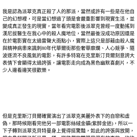
我是認為派翠克真正殺了人的那派，當然或許有一些是在他自
己的幻想裡，可是當幻想過了頭是會嚴重影響到現實生活，並
變成真正發生的現實，當年看完電影後派翠克曾經一度動搖到
漢尼拔醫生在我心中的殺人魔地位，當然最後沒成功原因還是
在於電影實在太過雷聲大雨點小，實際上這只是部藉由殺人魔
與精神病患來諷刺80年代華爾街那些奢華靡爛、人心競爭、隨
波逐流不良風氣的電影，有許多特寫在克里斯汀貝爾刻意誇大
表情下會顯得太過誇張，讓電影走向成為黑色幽默喜劇片，不
少人邊看邊笑很歡樂。
但是克里斯汀貝爾確實演出了派翠克美麗外表下的自戀和虛
偽，那時候剛看完他另一部電影絲絨金礦(紫醉金迷)，所以一
下子轉到派翠克貝特曼身上覺得挺驚豔，如此的誇張與放開，