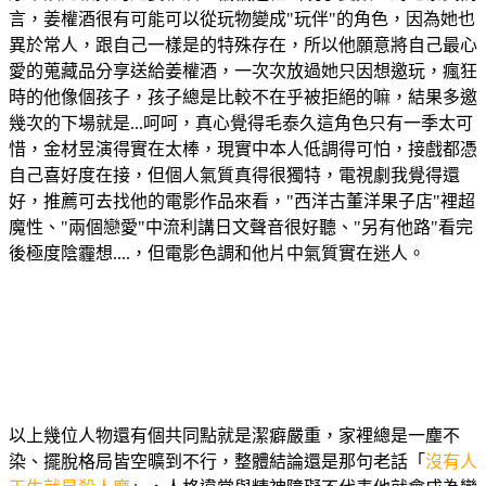
言，姜權酒很有可能可以從玩物變成"玩伴"的角色，因為她也
異於常人，跟自己一樣是的特殊存在，所以他願意將自己最心
愛的蒐藏品分享送給姜權酒，一次次放過她只因想邀玩，瘋狂
時的他像個孩子，孩子總是比較不在乎被拒絕的嘛，結果多邀
幾次的下場就是...呵呵，真心覺得毛泰久這角色只有一季太可
惜，金材昱演得實在太棒，現實中本人低調得可怕，接戲都憑
自己喜好度在接，但個人氣質真得很獨特，電視劇我覺得還
好，推薦可去找他的電影作品來看，"西洋古董洋果子店"裡超
魔性、"兩個戀愛"中流利講日文聲音很好聽、"另有他路"看完
後極度陰霾想....，但電影色調和他片中氣質實在迷人。
以上幾位人物還有個共同點就是潔癖嚴重，家裡總是一塵不
染、擺脫格局皆空曠到不行，整體結論還是那句老話「
沒有人