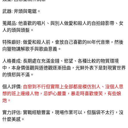
武器: 斧頭與電鋸。
蒐藏品: 他喜歡的唱片、與別人做愛和殺人的自拍錄影帶、女
人的頭與頭髮。
特殊癖好: 做愛和殺人前，會放自己喜歡的80年代音樂，然後
向獵物講解歌手與歌曲意義。
人格養成: 長期處在充滿金錢、慾望、各種比較的物質環境
中，本身價值觀與道德觀逐漸扭曲，光鮮外表下是對現實世界
的憤怒與不滿。
個人評價:
自戀到不行但實際上全部都是模仿別人、沒個人思
想的班上邊緣人物，忌妒心嚴重，暴走時喜歡傻笑，有些娘
炮。
實力評估: 實戰經驗豐富，現場作業可以，但腦袋不太行，沒
什麼美感。