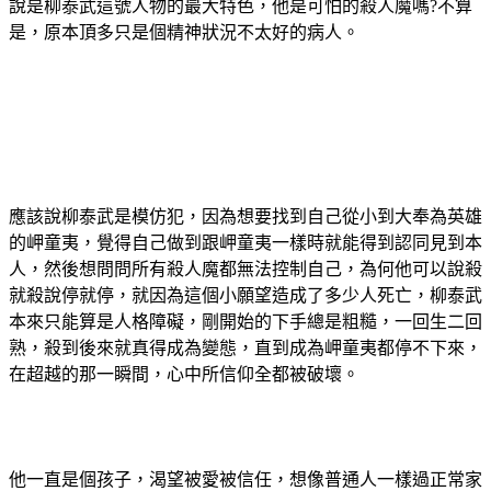
說是柳泰武這號人物的最大特色，他是可怕的殺人魔嗎?不算
是，原本頂多只是個精神狀況不太好的病人。
應該說柳泰武是模仿犯，因為想要找到自己從小到大奉為英雄
的岬童夷，覺得自己做到跟岬童夷一樣時就能得到認同見到本
人，然後想問問所有殺人魔都無法控制自己，為何他可以說殺
就殺說停就停，就因為這個小願望造成了多少人死亡，柳泰武
本來只能算是人格障礙，剛開始的下手總是粗糙，一回生二回
熟，殺到後來就真得成為變態，直到成為岬童夷都停不下來，
在超越的那一瞬間，心中所信仰全都被破壞。
他一直是個孩子，渴望被愛被信任，想像普通人一樣過正常家