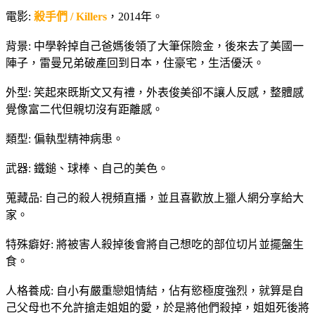
電影:
殺手們 / Killers
，2014年。
背景: 中學幹掉自己爸媽後領了大筆保險金，後來去了美國一
陣子，雷曼兄弟破產回到日本，住豪宅，生活優沃。
外型: 笑起來既斯文又有禮，外表俊美卻不讓人反感，整體感
覺像富二代但親切沒有距離感。
類型: 偏執型精神病患。
武器: 鐵鎚、球棒、自己的美色。
蒐藏品: 自己的殺人視頻直播，並且喜歡放上獵人網分享給大
家。
特殊癖好: 將被害人殺掉後會將自己想吃的部位切片並擺盤生
食。
人格養成: 自小有嚴重戀姐情結，佔有慾極度強烈，就算是自
己父母也不允許搶走姐姐的愛，於是將他們殺掉，姐姐死後將