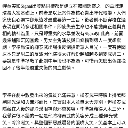
岬童夷和Signal出發點同樣都是建立在韓國懸案之一的華城連
環殺人案基礎上，前者是以此案件為核心帶出年代轉變，人們
道德良心選擇卻永遠才最重要這一主旨，後者則不斷穿梭在過
去現在同時多起相關事件，即使失去生命也不能拋棄正義與真
相的精神為重，只是岬童夷的水準並沒有Signal如此高，前面
幾集鋪陳沉悶無趣，男女主角演技與口條糟到讓人一度想棄
劇，李準飾演的柳泰武出場後反倒搶走眾人目光，一度有傳聞
原本只是男三的反派因他演得太好戲份越加越多到變成男二，
要說是李準拯救了此劇中半段也不為過，可惜再怎麼出色都挽
回不了後半段嚴重失衡的狗血劇情。
李準在劇中散發出來的氣質充滿惡意，柳泰武平時臉上掛著那
副陽光溫和與無邪面具，其實跟本人並無太大差別，但柳泰武
隱藏在人後的那冷漠眼神與邪惡笑容，李準詮釋得入木三分，
我覺得很不錯的一點是他將柳泰武的笑容分成三種:陽光微
笑、冷冷嘲笑、與整個邪惡感爆發的張嘴大笑，笑基本上可以