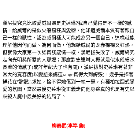
漢尼拔究竟比較愛威爾還是史達琳?我自己覺得是不一樣的感
情，給威爾的是似火般瘋狂與愛戀，他知道威爾本質有著跟自
己一樣的獸性，認為威爾極大可能成為另一個自己，這樣就能
理解他因何而做、為何而做，他想給威爾的既赤裸裸又狂熱，
但就像大家第一次認真談感情一樣，漢尼拔失敗了，威爾終究
走向光明與所愛的人那邊；那麼對史達琳大概就是似水般細水
長流的情感了(或許年紀大了也有關)，漢尼拔對史達琳有著非
常大的寬容度(以變態來講這range真得大到誇張)，幾乎是捧著
鮮花在慢慢追求她，捨不得她傷到一絲一毫，有種柏拉圖式戀
愛的氛圍，當然最後史達琳從正義走向他身邊真的也是有史以
來殺人魔中最美好的結局了。
柳泰武(李準 飾)