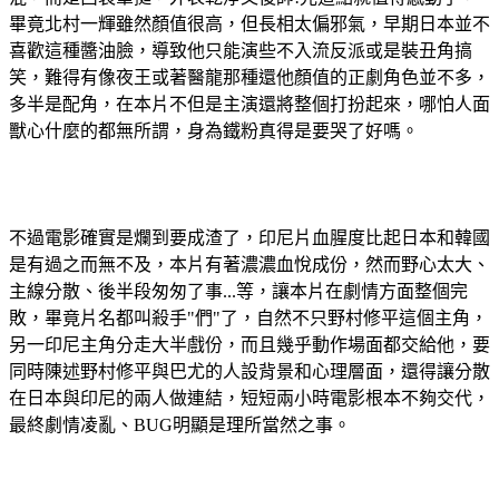
畢竟北村一輝雖然顏值很高，但長相太偏邪氣，早期日本並不
喜歡這種醬油臉，導致他只能演些不入流反派或是裝丑角搞
笑，難得有像夜王或著醫龍那種還他顏值的正劇角色並不多，
多半是配角，在本片不但是主演還將整個打扮起來，哪怕人面
獸心什麼的都無所謂，身為鐵粉真得是要哭了好嗎。
不過電影確實是爛到要成渣了，印尼片血腥度比起日本和韓國
是有過之而無不及，本片有著濃濃血悅成份，然而野心太大、
主線分散、後半段匆匆了事...等，讓本片在劇情方面整個完
敗，畢竟片名都叫殺手"們"了，自然不只野村修平這個主角，
另一印尼主角分走大半戲份，而且幾乎動作場面都交給他，要
同時陳述野村修平與巴尤的人設背景和心理層面，還得讓分散
在日本與印尼的兩人做連結，短短兩小時電影根本不夠交代，
最終劇情凌亂、BUG明顯是理所當然之事。