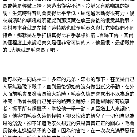
長或著是輕微上揚，營造出從容不迫、冷靜又有點嘲諷的調
調，生氣時聲音則會變得比平常低，尾句通常斷得很有力，後
來崩潰時的嘶吼就明顯感到那深藏在魔王身後的恨意與脆弱，
金材昱本身就是左撇子這特點也賦予毛泰久與其它變態們不同
特色，那就是左手扛槍真得比右手拿槍帥氣...言歸正傳，其實
某個程度上來說毛泰久是個非常可憐的人，他最恨、最想殺掉
的...大概就是毛會長了吧。
他可以對一同成長二十多年的兄弟、忠心的部下、甚至是自己
人毫無猶豫下殺手，直到最後卻始終沒有做出弒父舉動，在外
人面前毛會長發表長篇大論時，毛泰久總是會露出不以為意的
冷笑，毛會長將自己兒子的路完全鋪好，替他鏟除所有礙事
者、擺平所有爛攤子、掌控他一舉一動、甚至送上人來讓他
殺，他害怕毛泰久這個怪物，卻又愧疚的給兒子一切他自以為
是的溺愛，卻不知道毛泰久想要的只是真真正正的關心，毛會
長從未走進過兒子的心裡，因為他害怕，在一次次充滿罪惡環