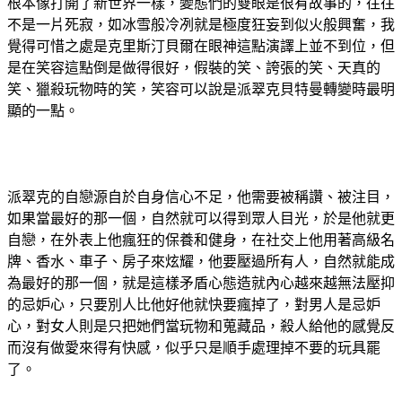
根本像打開了新世界一樣，變態們的雙眼是很有故事的，往往
不是一片死寂，如冰雪般冷冽就是極度狂妄到似火般興奮，我
覺得可惜之處是克里斯汀貝爾在眼神這點演譯上並不到位，但
是在笑容這點倒是做得很好，假裝的笑、誇張的笑、天真的
笑、獵殺玩物時的笑，笑容可以說是派翠克貝特曼轉變時最明
顯的一點。
派翠克的自戀源自於自身信心不足，他需要被稱讚、被注目，
如果當最好的那一個，自然就可以得到眾人目光，於是他就更
自戀，在外表上他瘋狂的保養和健身，在社交上他用著高級名
牌、香水、車子、房子來炫耀，他要壓過所有人，自然就能成
為最好的那一個，就是這樣矛盾心態造就內心越來越無法壓抑
的忌妒心，只要別人比他好他就快要瘋掉了，對男人是忌妒
心，對女人則是只把她們當玩物和蒐藏品，殺人給他的感覺反
而沒有做愛來得有快感，似乎只是順手處理掉不要的玩具罷
了。