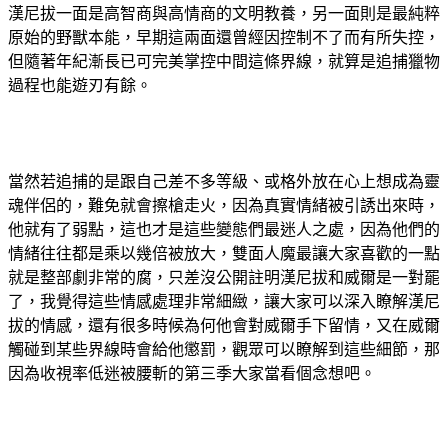
漢尼拔一面是高智商與高情商的文明教養，另一面則是最純粹
原始的野獸本能，早期這兩面還曾經因控制不了而有所失控，
但隨著年紀漸長已可完美掌控中間這條界線，就算是追捕獵物
過程也能遊刃有餘。
當然若追捕的是跟自己差不多等級、或格外放在心上想成為靈
魂伴侶的，難免就會擦槍走火，因為真實情緒被引誘出來時，
他就有了弱點，這也才是這些變態們最迷人之處，因為他們的
情緒往往都是乘以幾倍被放大，雙面人魔最讓大家喜歡的一點
就是整部劇非常的腐，只差沒公開註明漢尼拔和威爾是一對罷
了，我覺得這些情感處理非常細緻，讓大家可以深入瞭解漢尼
拔的情感，還有很多時候為何他會對威爾手下留情，又在威爾
觸碰到某些界線時會給他懲罰，觀眾可以瞭解到這些細節，那
因為收視率低迷被腰斬的第三季大家當看個念想吧。