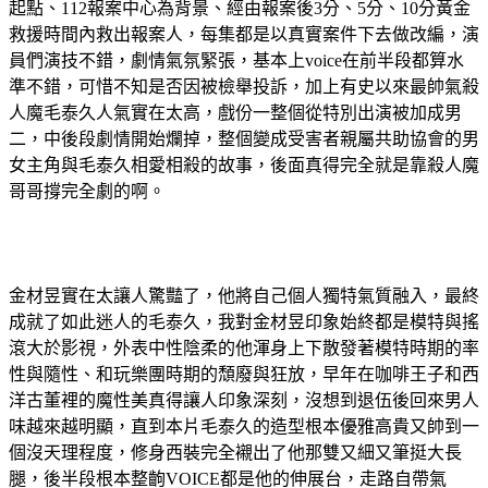
起點、112報案中心為背景、經由報案後3分、5分、10分黃金
救援時間內救出報案人，每集都是以真實案件下去做改編，演
員們演技不錯，劇情氣氛緊張，基本上voice在前半段都算水
準不錯，可惜不知是否因被檢舉投訴，加上有史以來最帥氣殺
人魔毛泰久人氣實在太高，戲份一整個從特別出演被加成男
二，中後段劇情開始爛掉，整個變成受害者親屬共助協會的男
女主角與毛泰久相愛相殺的故事，後面真得完全就是靠殺人魔
哥哥撐完全劇的啊。
金材昱實在太讓人驚豔了，他將自己個人獨特氣質融入，最終
成就了如此迷人的毛泰久，我對金材昱印象始終都是模特與搖
滾大於影視，外表中性陰柔的他渾身上下散發著模特時期的率
性與隨性、和玩樂團時期的頹廢與狂放，早年在咖啡王子和西
洋古董裡的魔性美真得讓人印象深刻，沒想到退伍後回來男人
味越來越明顯，直到本片毛泰久的造型根本優雅高貴又帥到一
個沒天理程度，修身西裝完全襯出了他那雙又細又筆挺大長
腿，後半段根本整齣VOICE都是他的伸展台，走路自帶氣