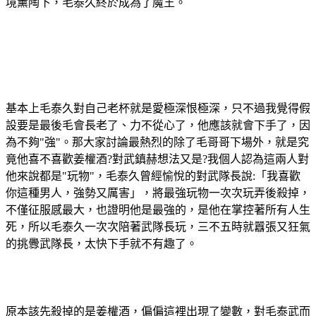
境薰陶下，毛泰久終於成為了魔王。
基本上毛泰久對自己老杯就是愛極深恨極深，只不過我覺得假
設要是最後毛會長老了、力不從心了，他應該就會下手了，因
為不夠"強"。那大家討論最熱烈的除了毛哥哥下場外，就是究
竟他喜不喜歡姜權酒?對武鎮赫想法又是?我個人認為這兩人對
他來說都是"玩物"，毛泰久曾經愉悅的對武隊長說:「我喜歡
你這種男人，強勢又厲害」，將最強玩物一次次玩弄後殺掉，
不僅征服感最大，也證明他是最強的，是他在掌控著所有人生
死，所以毛泰久一次次陪著武隊長玩，三不五時就囂張又狂氣
的挑釁武隊長，太快下手就不有趣了。
原本該先殺掉的是姜權酒，偏偏這裡出現了變數，對毛泰武而