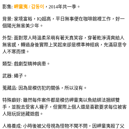
影集:
岬童夷 / 갑동이
，2014年共一季。
背景: 家境富裕，IQ超高，平日無事便在咖啡館裡工作，好一
個陽光無害美少年。
外型: 面對眾人時溫柔呆萌有著天真笑容，穿著乾淨清爽給人
無害感，轉過身後實際上笑起來卻是標準神經病，充滿惡意令
人不寒而慄。
類型: 戲劇型精神病患。
武器: 繩子。
蒐藏品: 因為是模仿犯的關係，所以沒有。
特殊癖好: 雖然每件案件都是模仿岬童夷以魚結綁法捆綁雙
手，並脫去受害人襪子，但實際上個人還是喜歡要求每位被害
人陪玩捉迷藏遊戲。
人格養成: 小時後被父母視為怪物不聞不問，因岬童夷殺了父