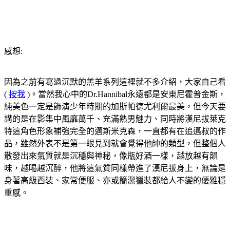
感想:
因為之前有寫過沉默的羔羊系列這裡就不多介紹，大家自己看
(
按我
)。當然我心中的Dr.Hannibal永遠都是安東尼霍普金斯，
純美色一定是飾演少年時期的加斯帕德尤利爾最美，但今天要
講的是在影集中風靡萬千、充滿熟男魅力、同時將漢尼拔萊克
特這角色形象補強完全的邁斯米克森，一直都有在追邁叔的作
品，雖然外表不是第一眼見到就會覺得他帥的類型，但整個人
散發出來氣質就是沉穩與神秘，像瓶好酒一樣，越放越有韻
味，越喝越沉醉，他將這氣質同樣帶進了漢尼拔身上，無論是
身著高級西裝、家常便服、亦或簡潔獵裝都給人不變的優雅穩
重感。