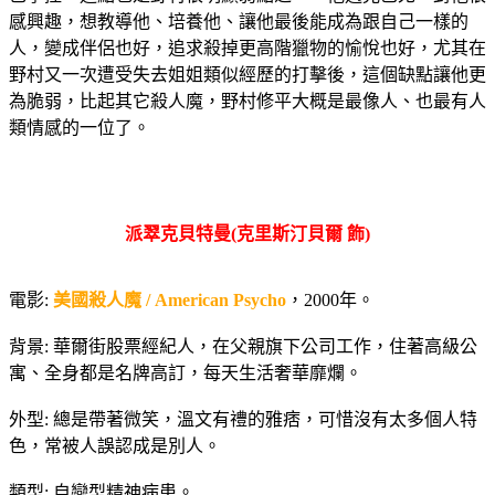
感興趣，想教導他、培養他、讓他最後能成為跟自己一樣的
人，變成伴侶也好，追求殺掉更高階獵物的愉悅也好，尤其在
野村又一次遭受失去姐姐類似經歷的打擊後，這個缺點讓他更
為脆弱，比起其它殺人魔，野村修平大概是最像人、也最有人
類情感的一位了。
派翠克貝特曼(克里斯汀貝爾 飾)
電影:
美國殺人魔 / American Psycho
，2000年。
背景: 華爾街股票經紀人，在父親旗下公司工作，住著高級公
寓、全身都是名牌高訂，每天生活奢華靡爛。
外型: 總是帶著微笑，溫文有禮的雅痞，可惜沒有太多個人特
色，常被人誤認成是別人。
類型: 自戀型精神病患。