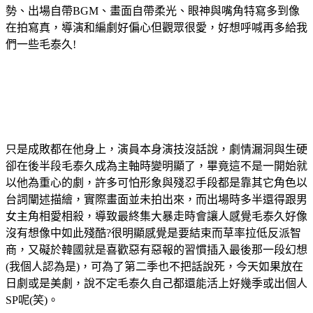
勢、出場自帶BGM、畫面自帶柔光、眼神與嘴角特寫多到像
在拍寫真，導演和編劇好偏心但觀眾很愛，好想呼喊再多給我
們一些毛泰久!
只是成敗都在他身上，演員本身演技沒話說，劇情漏洞與生硬
卻在後半段毛泰久成為主軸時變明顯了，畢竟這不是一開始就
以他為重心的劇，許多可怕形象與殘忍手段都是靠其它角色以
台詞闡述描繪，實際畫面並未拍出來，而出場時多半還得跟男
女主角相愛相殺，導致最終集大暴走時會讓人感覺毛泰久好像
沒有想像中如此殘酷?很明顯感覺是要結束而草率拉低反派智
商，又礙於韓國就是喜歡惡有惡報的習慣插入最後那一段幻想
(我個人認為是)，可為了第二季也不把話說死，今天如果放在
日劇或是美劇，說不定毛泰久自己都還能活上好幾季或出個人
SP呢(笑)。