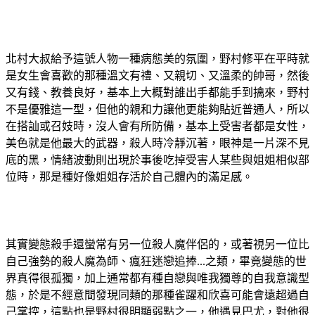
北村大叔給予這號人物一種病態美的氛圍，野村修平在平時就
是女生會喜歡的那種溫文有禮、又親切、又溫柔的帥哥，然後
又有錢、教養良好，基本上大概對誰出手都能手到擒來，野村
不是優雅這一型，但他的親和力讓他更能夠貼近普通人，所以
在搭訕或召妓時，沒人會有所防備，基本上受害者都是女性，
美色就是他最大的武器，殺人時冷靜沉著，眼神是一片深不見
底的黑，情緒波動則出現於事後吃掉受害人某些與姐姐相似部
位時，那是種好像姐姐存活於自己體內的滿足感。
其實變態殺手還蠻常有另一位殺人魔伴侶的，或著視另一位比
自己強勢的殺人魔為師、瘋狂迷戀追捧...之類，畢竟變態的世
界真得很孤獨，加上通常都有種自戀與唯我獨尊的自我意識型
態，於是不經意間發現同類的那種雀躍和欣喜可能會遠超過自
己掌控，這點也是野村很明顯弱點之一，他遇見巴尤，對他很