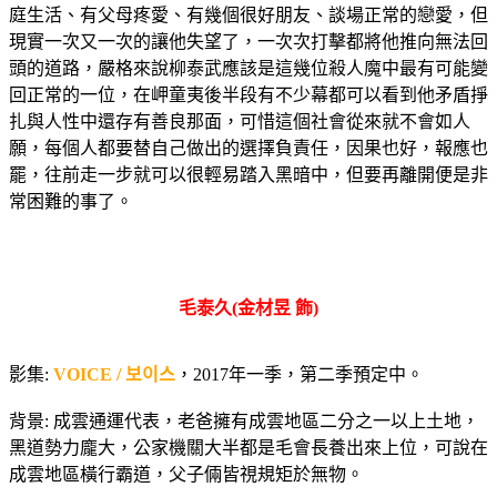
庭生活、有父母疼愛、有幾個很好朋友、談場正常的戀愛，但
現實一次又一次的讓他失望了，一次次打擊都將他推向無法回
頭的道路，嚴格來說柳泰武應該是這幾位殺人魔中最有可能變
回正常的一位，在岬童夷後半段有不少幕都可以看到他矛盾掙
扎與人性中還存有善良那面，可惜這個社會從來就不會如人
願，每個人都要替自己做出的選擇負責任，因果也好，報應也
罷，往前走一步就可以很輕易踏入黑暗中，但要再離開便是非
常困難的事了。
毛泰久(金材昱 飾)
影集:
VOICE / 보이스
，2017年一季，第二季預定中。
背景: 成雲通運代表，老爸擁有成雲地區二分之一以上土地，
黑道勢力龐大，公家機關大半都是毛會長養出來上位，可說在
成雲地區橫行霸道，父子倆皆視規矩於無物。