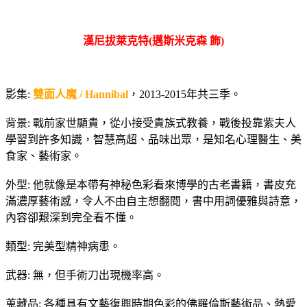
漢尼拔萊克特(邁斯米克森 飾)
影集:
雙面人魔 / Hannibal
，2013-2015年共三季。
背景: 戰前家世顯貴，從小接受貴族式教養，戰後投靠紫夫人
學習到許多知識，智慧高超、品味出眾，是知名心理醫生、美
食家、藝術家。
外型: 他就像是本帶有神秘色彩看來博學的古老書籍，書皮充
滿濃厚藝術感，令人不由自主想翻閱，書中用詞優雅與詩意，
內容卻艱深到完全看不懂。
類型: 完美型精神病患。
武器: 無，但手術刀出現機率高。
蒐藏品: 各種具有文藝復興時期色彩的佛羅倫斯藝術品、熱愛