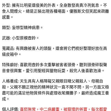
外型: 擁有比明星還俊美的外表，全身散發高貴冷冽氣息，不
食人間煙火，總是正裝出現各種場面，優雅斯文但笑起來疏離
感重。
類型: 妄想型精神病患。
武器: 小型原模壺鈴。
蒐藏品: 有興趣被害人的頭髮，還會將它們梳好整理好放在高
級皮箱中。
特殊癖好: 喜歡用壺鈴多次重擊被害者頭骨，聽到頭骨碎裂聲
音會很興奮，愛引用聖經與獵物玩耍，殺完人後喜歡泡澡。
人格養成: 天生具有人格障礙又親眼目睹父親殺人、母親自
殺，父親不願正視他的精神狀況一直不聞不問，另一方面又極
盡可能的滿足他物質條件與處理收尾爛攤子，最終造成魔王養
成。
個人評價:
喜怒無常，中二病嚴重，被寵壞的爸寶，每次都愛