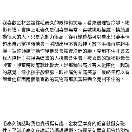
我喜歡金材昱詮釋毛泰久的眼神與笑容，看來很理智冷靜、彬
彬有禮，實際上毛泰久是個喜怒無常、喜歡挑戰權威、情緒波
動很大的人，只是克制力很高，從好幾幕都可以看出只要事情
超出自己掌控時他會一瞬間出現不爽眼神，放下手機再拿起手
機、調整領結等動作後他又會恢復冷靜的臉，克制不住才會去
找人陪玩；被視為螻蟻的人挑釁會生氣，被喜歡的玩物挑釁會
興奮，興奮時反應就比較大，是那種很高興有人能陪他一起玩
的感覺，像小孩子般跺腳、眼神嘴角充滿笑意，最終集可以看
到當他直面兩個最喜歡的玩物時那興奮是完全克制不住的。
毛泰久講話時我也覺得挺有趣，金材昱本身的低音就挺有磁
性，平常毛泰久在講話時語調很慢，每個單句尾音都會特別拉