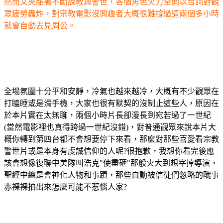
然而又夾雜著不斷說教與警世，各個角色火力全開以台詞對觀
眾疲勞轟炸，對宗教電影沒興趣者大概很難撐過這兩個多小時
就會自動去見周公。
全場氛圍十分平和安靜，冷氣也越來越冷，大概有不少觀眾在
打瞌睡或是滑手機，大家也很有默契的沒制止這些人，原因在
於本片實在太無聊，兩個小時片長卻漫長到宛若過了一世紀
(當然電影裡也真得跨過一世紀沒錯)，對普通觀眾來說本片大
概你轉到第四台都不會想要停下來看，那麼對那些喜愛看宗教
警世片或是本身有虔誠信仰的人呢?很抱歉，我想你看完後應
該會想像復聯中美隊叫浩克"使盡砸"那般火大到想宰掉導演，
聖經中總是會神化人物和事蹟，那些自動被信徒們忽略的醜事
赤裸裸拍出來怎麼可能不惹惱人家?