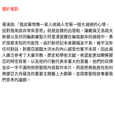
關於電影:
導演說:「我試著想像一家人逃過人世第一個大滅絕的心境，
這對我來說非常有意思」就是這樣的出發點，讓戴倫艾洛諾夫
斯基以及共同編劇兼製片阿里漢道爾在編寫劇本的過程中，勇
於探索未知的可能性，由於創世記本身篇幅並不長，幾乎沒有
任何對話，對挪亞面臨大洪水的內心感受也隻字未提，因此兩
人廣泛參考了大量宗教、歷史和學術文獻，希望能更加瞭解挪
亞的時空背景，以及他的行動代表多重大的意義，他們的目標
並非一字不漏地依照聖經內容製作本片，而是把焦點放在如何
將挪亞方舟蘊含的重要主題搬上大銀幕，並探索聖經故事要我
們思考的議題。