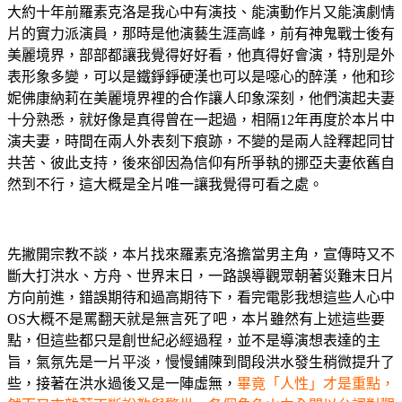
大約十年前羅素克洛是我心中有演技、能演動作片又能演劇情
片的實力派演員，那時是他演藝生涯高峰，前有神鬼戰士後有
美麗境界，部部都讓我覺得好好看，他真得好會演，特別是外
表形象多變，可以是鐵錚錚硬漢也可以是噁心的醉漢，他和珍
妮佛康納莉在美麗境界裡的合作讓人印象深刻，他們演起夫妻
十分熟悉，就好像是真得曾在一起過，相隔12年再度於本片中
演夫妻，時間在兩人外表刻下痕跡，不變的是兩人詮釋起同甘
共苦、彼此支持，後來卻因為信仰有所爭執的挪亞夫妻依舊自
然到不行，這大概是全片唯一讓我覺得可看之處。
先撇開宗教不談，本片找來羅素克洛擔當男主角，宣傳時又不
斷大打洪水、方舟、世界末日，一路誤導觀眾朝著災難末日片
方向前進，錯誤期待和過高期待下，看完電影我想這些人心中
OS大概不是罵翻天就是無言死了吧，本片雖然有上述這些要
點，但這些都只是創世紀必經過程，並不是導演想表達的主
旨，氣氛先是一片平淡，慢慢鋪陳到間段洪水發生稍微提升了
些，接著在洪水過後又是一陣虛無，
畢竟「人性」才是重點，