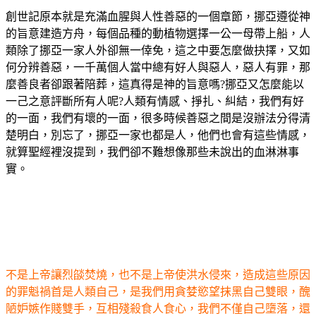
創世記原本就是充滿血腥與人性善惡的一個章節，挪亞遵從神
的旨意建造方舟，每個品種的動植物選擇一公一母帶上船，人
類除了挪亞一家人外卻無一倖免，這之中要怎麼做抉擇，又如
何分辨善惡，一千萬個人當中總有好人與惡人，惡人有罪，那
麼善良者卻跟著陪葬，這真得是神的旨意嗎?挪亞又怎麼能以
一己之意評斷所有人呢?人類有情感、掙扎、糾結，我們有好
的一面，我們有壞的一面，很多時候善惡之間是沒辦法分得清
楚明白，別忘了，挪亞一家也都是人，他們也會有這些情感，
就算聖經裡沒提到，我們卻不難想像那些未說出的血淋淋事
實。
不是上帝讓烈燄焚燒，也不是上帝使洪水侵來，造成這些原因
的罪魁禍首是人類自己，是我們用貪婪慾望抹黑自己雙眼，醜
陋妒嫉作賤雙手，互相殘殺食人食心，我們不僅自己墮落，還