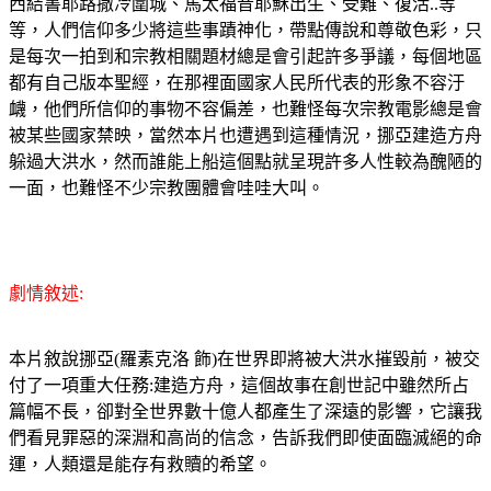
西結書耶路撒冷圍城、馬太福音耶穌出生、受難、復活..等
等，人們信仰多少將這些事蹟神化，帶點傳說和尊敬色彩，只
是每次一拍到和宗教相關題材總是會引起許多爭議，每個地區
都有自己版本聖經，在那裡面國家人民所代表的形象不容汙
衊，他們所信仰的事物不容偏差，也難怪每次宗教電影總是會
被某些國家禁映，當然本片也遭遇到這種情況，挪亞建造方舟
躲過大洪水，然而誰能上船這個點就呈現許多人性較為醜陋的
一面，也難怪不少宗教團體會哇哇大叫。
劇情敘述:
本片敘說挪亞(羅素克洛 飾)在世界即將被大洪水摧毀前，被交
付了一項重大任務:建造方舟，這個故事在創世記中雖然所占
篇幅不長，卻對全世界數十億人都產生了深遠的影響，它讓我
們看見罪惡的深淵和高尚的信念，告訴我們即使面臨滅絕的命
運，人類還是能存有救贖的希望。