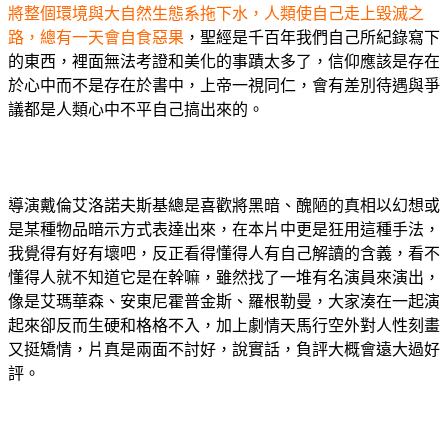
將整個環境與大自然生態系拖下水，人類使自己走上毀滅之
路，總有一天會自食惡果
，聖經是千百年我們自己所紀錄寫下
的東西，裡面無法考證和美化的事蹟太多了，信仰應該是存在
於心中而不是存在於書中，上帝一視同仁，會有差別待遇與爭
議都是人類心中不平自己搞出來的。
導演戴倫艾洛諾夫斯基總是喜歡將黑暗、醜陋的真相以幻想或
是某種物品暗示方式表達出來，在本片中更是狂用這種手法，
我覺得有好有壞吧，反正看得懂得人有自己解讀的含義，看不
懂得人就不知道它是在幹嘛，雖然找了一堆有名演員來演出，
像是艾瑪華森、安東尼霍普金斯、羅根勒曼，大家湊在一起演
起來卻反而生硬和格格不入，加上劇情天馬行空外對人性刻畫
又挺矯情，片真是兩面不討好，說實話，負評大概會遠大過好
評。