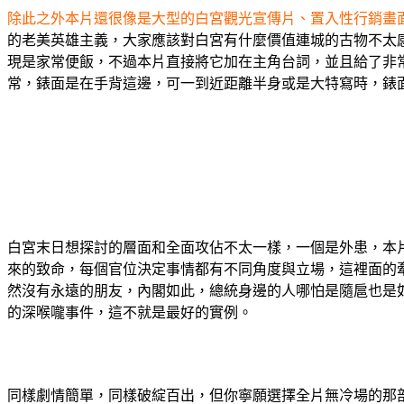
除此之外本片還很像是大型的白宮觀光宣傳片、置入性行銷畫
的老美英雄主義，大家應該對白宮有什麼價值連城的古物不太
現是家常便飯，不過本片直接將它加在主角台詞，並且給了非
常，錶面是在手背這邊，可一到近距離半身或是大特寫時，錶
白宮末日想探討的層面和全面攻佔不太一樣，一個是外患，本
來的致命，每個官位決定事情都有不同角度與立場，這裡面的
然沒有永遠的朋友，內閣如此，總統身邊的人哪怕是隨扈也是
的深喉嚨事件，這不就是最好的實例。
同樣劇情簡單，同樣破綻百出，但你寧願選擇全片無冷場的那