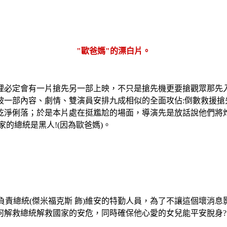
"歐爸媽"的漂白片。
裡必定會有一片搶先另一部上映，不只是搶先機更要搶觀眾那先
被一部內容、劇情、雙演員安排九成相似的全面攻佔:倒數救援搶
乾淨俐落；於是本片處在挺尷尬的場面，導演先是放話說他們將
的總統是黑人!(因為歐爸媽)。
:負責總統(傑米福克斯 飾)維安的特勤人員，為了不讓這個壞
何解救總統解救國家的安危，同時確保他心愛的女兒能平安脫身?