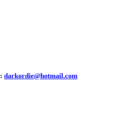
:
darkordie@hotmail.com