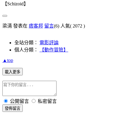
【Schizoid】
梁清 發表在
痞客邦
留言
(6)
人氣(
2072
)
全站分類：
電影評論
個人分類：
【動作冒險】
▲top
載入更多
公開留言
私密留言
發佈留言