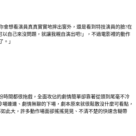
你會想看演員真真實實地摔出窗外，還是看到特技演員的臉?在
可以自己來沒問題，就讓我親自演出吧!」，不過電影裡的動作
了。」
部份時間都很拖戲，全面攻佔的劇情簡單卻靠著從頭到尾毫不冷
冷場連連、劇情無聊的下場，劇本原來就很鬆散沒什麼可看點，
幕如此大，許多動作場面卻搖搖晃晃、不清不楚的快速含糊帶