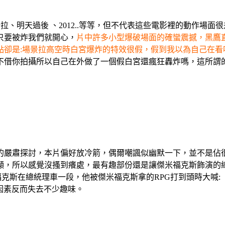
拉、明天過後 、2012..等等，但不代表這些電影裡的動作場
只要被炸我們就開心，
片中許多小型爆破場面的確蠻震撼，黑鷹
點卻是:場景拉高空時白宮爆炸的特效很假，假到我以為自己在看
不借你拍攝所以自己在外做了一個假白宮還瘋狂轟炸嗎，這所謂
的嚴肅探討，本片偏好放冷箭，偶爾嘲諷似幽默一下，並不是佔
顯，所以感覺沒搔到癢處，最有趣部份還是讓傑米福克斯飾演的
著是查寧塔圖戴著傑米福克斯在總統理車一段，他被傑米福克斯拿的RPG打
情因素反而失去不少趣味。