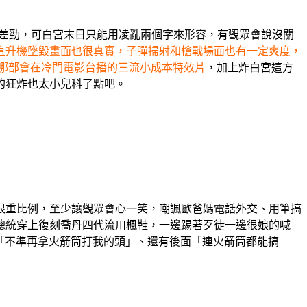
面很差勁，可白宮末日只能用凌亂兩個字來形容，有觀眾會說沒關
直升機墜毀畫面也很真實，子彈掃射和槍戰場面也有一定爽度，
哪部會在冷門電影台播的三流小成本特效片
，加上炸白宮這方
的狂炸也太小兒科了點吧。
很重比例，至少讓觀眾會心一笑，嘲諷歐爸媽電話外交、用筆搞
總統穿上復刻喬丹四代流川楓鞋，一邊踢著歹徒一邊很娘的喊
到頭時大喊:「不準再拿火箭筒打我的頭」、還有後面「連火箭筒都能搞