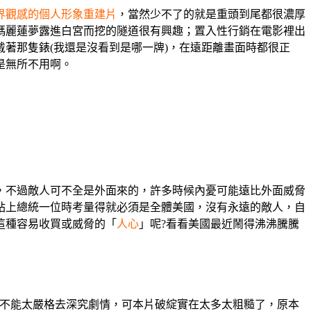
界觀感的個人形象重建片
，當然少不了的就是重頭到尾都很濃厚
瑪麗蓮夢露進白宮而挖的隧道很有興趣；置入性行銷在電影裡出
著那隻錶(我還是沒看到是哪一牌)，在遠距離畫面時都很正
是無所不用啊。
，不過敵人可不全是外面來的，許多時候內憂可能遠比外面威脅
站上總統一位時考量得就必須是全體美國，沒有永遠的敵人，自
這種容易收買或威脅的「
人心
」呢?看看美國最近鬧得沸沸騰騰
影不能太嚴格去深究劇情，可本片破綻實在太多太粗糙了，原本