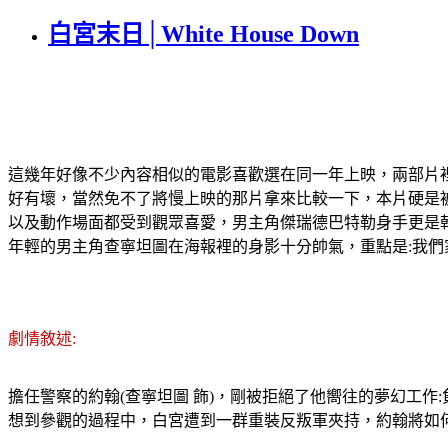
白宮末日│White House Down
這幾年好像不少內容相似的電影喜歡選在同一年上映，兩部片
好有壞，當然免不了將慢上映的那片拿來比較一下，本片硬是
以及動作場面都受到觀眾喜愛，男主角傑瑞德巴特勒身手更是
年輕的男主角查寧坦圖在海報裡的身影十分帥氣，重點是:我們家
劇情敘述:
擔任警察的約翰(查寧坦圖 飾)，剛被拒絕了他嚮往的夢幻工作
想到參觀的過程中，白宮遭到一群重裝反叛軍夾持，約翰將如