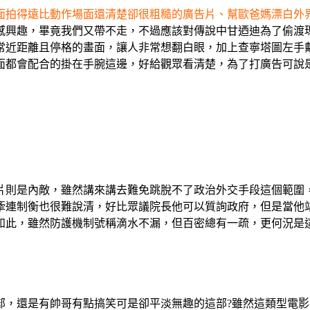
面拍得遠比動作場面還清楚卻很粗糙的廣告片、幫歐爸媽漂白外
感興趣，畢竟我們又帶不走，不過應該對傳說中甘迺迪為了偷渡
常近距離且停格的畫面，讓人非常想翻白眼，加上查寧塔圖左手戴
面都會配合的掛在手腕這邊，好給觀眾看清楚，為了打廣告可說
片則是內敵，雖然講來講去難免跳脫不了政治外交手段這個範圍
牽連制衡也很難說清，好比眾議院長他可以質詢政府，但是當他
如此，雖然防護機制號稱滴水不漏，但百密總有一疏，更何況是
部，還是有帥哥有點搞笑可是卻平淡無趣的這部?雖然這類型電