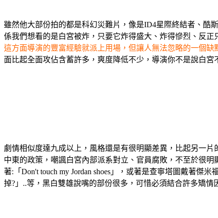
雖然他大部份拍的都是科幻災難片，像是ID4星際終結者、酷斯
係我們想看的是白宮被炸，只要它炸得盛大、炸得慘烈、反正
這方面導演的豐富經驗就派上用場，但讓人無法忽略的一個缺
面比起全面攻佔含蓄許多，爽度降低不少，導演你不是說白宮
劇情相似度達九成以上，風格還是有很明顯差異，比起另一片
中東的政策，嘲諷白宮內部派系對立、官員腐敗，不至於很明
著:「Don't touch my Jordan shoes」，或
掉?」..等，黑白雙雄說嘴的部份很多，可惜必須結合許多矯