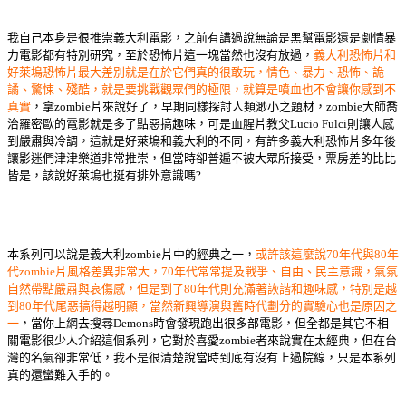
我自己本身是很推崇義大利電影，之前有講過說無論是黑幫電影還是劇情暴
力電影都有特別研究，至於恐怖片這一塊當然也沒有放過，
義大利恐怖片和
好萊塢恐怖片最大差別就是在於它們真的很敢玩，情色、暴力、恐怖、詭
譎、驚悚、殘酷，就是要挑戰觀眾們的極限，就算是噴血也不會讓你感到不
真實
，拿zombie片來說好了，早期同樣探討人類渺小之題材，zombie大師喬
治羅密歐的電影就是多了點惡搞趣味，可是血腥片教父Lucio Fulci則讓人感
到嚴肅與冷調，這就是好萊塢和義大利的不同，有許多義大利恐怖片多年後
讓影迷們津津樂道非常推崇，但當時卻普遍不被大眾所接受，票房差的比比
皆是，該說好萊塢也挺有排外意識嗎?
本系列可以說是義大利zombie片中的經典之一，
或許該這麼說70年代與80年
代zombie片風格差異非常大，70年代常常提及戰爭、自由、民主意識，氣氛
自然帶點嚴肅與哀傷感，但是到了80年代則充滿著詼諧和趣味感，特別是越
到80年代尾惡搞得越明顯，當然新興導演與舊時代劃分的實驗心也是原因之
一
，當你上網去搜尋Demons時會發現跑出很多部電影，但全都是其它不相
關電影很少人介紹這個系列，它對於喜愛zombie者來說實在太經典，但在台
灣的名氣卻非常低，我不是很清楚說當時到底有沒有上過院線，只是本系列
真的還蠻難入手的。