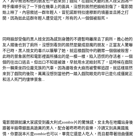
人，其中喬治和他的朋友也一起來到了戲院，在戲院大廳的黑人妓女因為一
時手癢順手玩了一下掛在機車上的面具，沒想到居然把臉給割傷了，電影開
始上映了，內容敘述一群年輕人，冒犯諾斯特拉達穆斯的墳墓並且將之打
開，因為如此這群年輕人遭受詛咒，所有的人一個個被殺死。
同時臉部受傷的黑人妓女因為感到身體的不適暫時離席去了廁所，擔心她的
友人隨後也到了廁所，沒想到看到的居然是變成惡魔的朋友，正當友人驚嚇
不已時，黑人妓女的毒爪以襲擊了她，就這樣戲院中的觀眾一個個被殺害，
此時的景象居然和電影裡面所播出的是一模一樣，陷入恐慌的存活者，一個
個的往出口逃去。但出口不知道被誰，早就用水泥給封死了，這時候在戲院
外一輛乘坐四位龐克族的汽車，因為邊吸食大麻而被警察追趕，就這樣居然
來到了戲院的後院，萬萬沒想到當他們一踏入戲院眼見的早已是化成僵屍正
和活人死鬥的悽慘景象...
電影開頭就讓大家感受到義大利式zombie片的驚悚感，女主角在地鐵站身後
跟著半臉帶銀面具詭異的男人，配合著咚咚咚的音樂，冷調又別具異國風
情，你要說本片是zombie也可以，畢竟它還是人吃人，而且都帶著扭曲僵屍