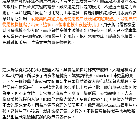
通常續集電影都逃不續集出魔咒，青出於藍者非常少，而猛鬼大樓可以說是
少數能和首集並駕其驅的電影，雖然還是有固定的模式，不過這集也是力圖
創新，本片經典片段甚至可比說比上集還多，像是剛開始老樣子用惡魔錄影
帶介紹它出場，
最經典的莫過於猛鬼從電視中緩緩向女配角逼近，最後居然
從電視機裡爬了出來，這個idea後來也被七夜怪談引用
，貞子爬出電視機當
時可是嚇壞不少人呢，而小鬼從身體中破體而出也是少不了的，只不過本集
不知道是否是應映當時小精靈一片的風行，把小惡魔換成了變態版小精靈，
色瞇瞇追著另一位偽女主角實在很逗趣。
這次場景從電影院移到整座大樓，其實還蠻像電梯式華廈的，大概是橫跨了
80年代中期，所以多了許多像是健身、媽媽韻律操、shock rok味更重的東
西，另一個經典片段就是女配角切生日蛋糕然後從人變化成猛鬼的橋段，當
然暴牙利齒還是有，只是這集的化妝似乎比上集差了點，臉部都是以綠色妝
為主，但不太立體，其它像是流膿血、撕咬、變形還是盡情惡搞了，大家一
樣背著燈光撲向人類，眼睛全是綠光黃光，更像印度麥可(?)，劇情的話還是
不太能要求太多，因為本集不合理的部份更多，像是還能被zombie追到生小
孩，然後生了小孩馬上就能恢復元氣...之類的，不過這集最後似乎也有種新
生兒出生就能破除厄運的啟示意義存在。