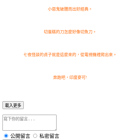
小惡鬼破體而出好經典。
切蛋糕的刀怎麼好像切魚刀。
七夜怪談的貞子就是這麼來的，從電視機裡爬出來。
奔跑吧，印度麥可!
載入更多
公開留言
私密留言