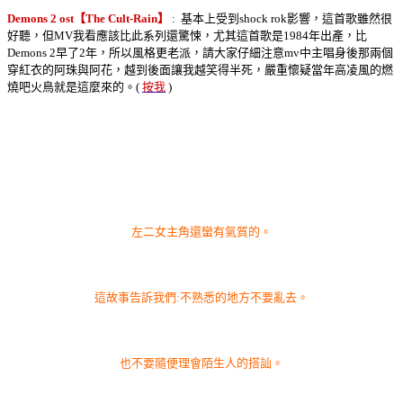
Demons 2 ost【The Cult-Rain】
: 基本上受到shock rok影響，這首歌雖然很
好聽，但MV我看應該比此系列還驚悚，尤其這首歌是1984年出產，比
Demons 2早了2年，所以風格更老派，請大家仔細注意mv中主唱身後那兩個
穿紅衣的阿珠與阿花，越到後面讓我越笑得半死，嚴重懷疑當年高凌風的燃
燒吧火鳥就是這麼來的。(
按我
)
左二女主角還蠻有氣質的。
這故事告訴我們:不熟悉的地方不要亂去。
也不要隨便理會陌生人的搭訕。