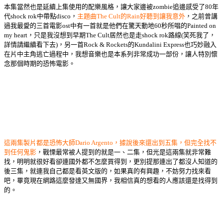
本集當然也是延續上集使用的配樂風格，讓大家邊被zombie追邊感受了80年
代shock rok中帶點disco，
主題曲The Cult的Rain好聽到讓我意外
，之前曾講
過我最愛的三首電影ost中有一首就是他們在驚天動地60秒所唱的Painted on
my heart，只是我沒想到早期The Cult居然也是走shock rok路線(笑死我了，
詳情請繼續看下去)，另一首Rock & Rockets的Kundalini Express也巧妙融入
在片中主角逃亡過程中，我想音樂也是本系列非常成功一部份，讓人特別懷
念那個時期的恐怖電影。
這兩集製片都是恐怖大師Dario Argento，據說後來還出到五集，但完全找不
到任何鬼影
，戰慄最常被人提到的就是一、二集，但光是這兩集就非常難
找，明明就很好看卻連國外都不怎麼買得到，更別提那連出了都沒人知道的
後三集，就連我自己都是看英文版的，如果真的有興趣，不妨努力找來看
吧，畢竟現在網路這麼發達又無國界，我相信真的想看的人應該還是找得到
的。