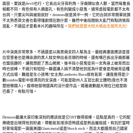
面容，要說是devil也行，它長出尖牙與利角，牙齒類似食人獸，當然每隻長
相都不同，有些保有人類面孔、有些則變成小惡鬼，通常虐殺電影都不太有
台詞，只要尖叫與被殺就好，demons就是其中一例，它的台詞非常簡單就算
不太熟悉英文者也看得懂劇情在跑什麼，雖然中後段開始大亂鬥有點誇張與
混亂，不過這才是看本片的趣味所在，
我們就是要大咬大噴血全部死光光!
片中演員非常眾多，不過還是以兩男兩女四人幫為主，最經典畫面應該是首
位受害者也是傳染源的黑人妓女伸出長舌頭的時候，還有嘴巴長出牙齒那幕
也蠻逗趣的，讓我想起了黑山姥姥，後半段小惡鬼從另一女角身上破背而出
時也很棒，不過只有短短一幕還讓人搞不清楚他到底為什麼會是用破背這種
方式出場，難道是生小孩嗎?女主角Lamberto Bava很有氣質，讓我覺得是少
數zombie電影中很漂亮的女演員，可能是歐州人五官比較立體吧(我也不清
楚她哪國人)，搜尋她發現還真的沒什麼作品，隨著歲數越大現在已經是歐
巴桑了，有點可惜。
Demons最讓大家印象深刻的應該就是它OST做得很棒，這點是真的，它的配
樂總是出現得恰到好處，帶動氣氛增添恐怖感或是熱血屠殺感，有別於當時
好萊塢電影一窩瘋美國Glam metal或是Shock rock，而且大都選用自己國家