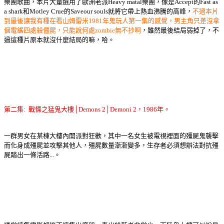
樂團歌曲，本片大量選用了歐洲老派Heavy matal樂團，像是Accept的Fast as
a shark和Motley Crue的Saveour souls就將它帶上熱血沸騰的高峰，
不過本片
到最後讓我有種在看山姆雷米1981年鬼玩人第一集的感覺，男主角只差沒拿
個電鋸四處殺僵屍，只能說何處zombie無不抄啊
，雖然最後結局弱掉了，不
過這種片原本就沒什麼結局的嘛，哈。
第二集: 戰慄之猛鬼大樓│Demons 2│Demoni 2，1986年。
一群男女在某棟大樓內開派對狂歡，其中一名女生被電視裡面的殭屍鬼襲擊
而化身成殭屍並攻擊其他人，殭屍數量漸漸變多，生存者必須想辦法對抗殭
屍踏出一條活路...。