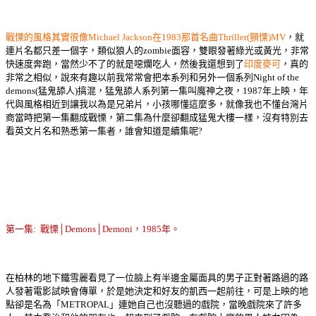
戰慄的風格其實很像Michael Jackson在1983那首名曲Thriller(顫慄)MV
，就
連片名都只差一個字，類似狼人的zombie面容，雙眼發著綠光或黃光，非常
快速度奔跑，當然少不了的就是噁爛吃人，然後我還想到了
印度麥可
，真的
非常之相似，說來有趣以前我常常會把本系列和另外一個系列Night of the
demons(猛鬼舔人)搞混，猛鬼舔人系列第一集叫魔神之夜，1987年上映，年
代與風格相近到讓我以為是兄弟片，小孩哪懂這麼多，就像我也不懂台灣片
商當時把第一集翻成戰慄，第二集為什麼卻翻成猛鬼大樓一樣，沒有特別去
看英文片名和熟悉第一集者，誰會知道是續集呢?
第一集: 戰慄│Demons│Demoni，1985年。
在柏林的地下鐵雪麗看見了一位臉上有半邊金屬面具的男子正對著路過的路
人發著電影試映會傳單，於是她決定和好友的凱西一起前往，可是上映的地
點卻是名為「METROPAL」連她自己也沒聽過的戲院，當晚戲院來了許多