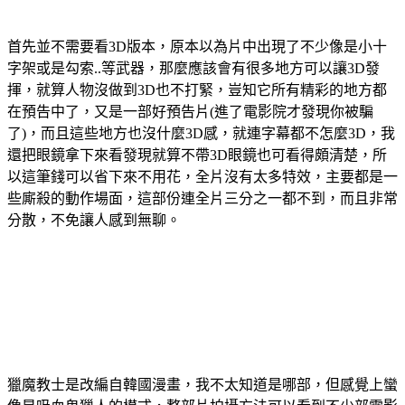
首先並不需要看3D版本，原本以為片中出現了不少像是小十
字架或是勾索..等武器，那麼應該會有很多地方可以讓3D發
揮，就算人物沒做到3D也不打緊，豈知它所有精彩的地方都
在預告中了，又是一部好預告片(進了電影院才發現你被騙
了)，而且這些地方也沒什麼3D感，就連字幕都不怎麼3D，我
還把眼鏡拿下來看發現就算不帶3D眼鏡也可看得頗清楚，所
以這筆錢可以省下來不用花，全片沒有太多特效，主要都是一
些廝殺的動作場面，這部份連全片三分之一都不到，而且非常
分散，不免讓人感到無聊。
獵魔教士是改編自韓國漫畫，我不太知道是哪部，但感覺上蠻