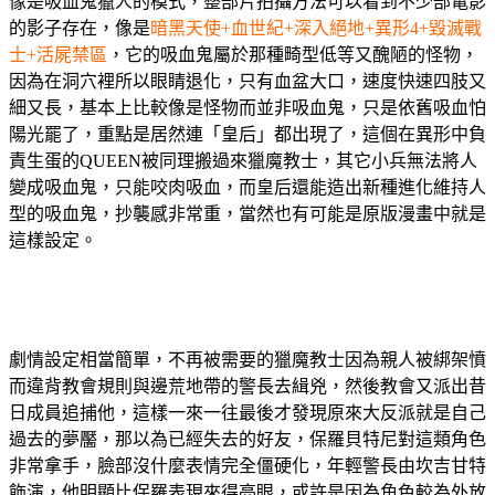
像是吸血鬼獵人的模式，整部片拍攝方法可以看到不少部電影
的影子存在，像是
暗黑天使+血世紀+深入絕地+異形4+毀滅戰
士+活屍禁區
，它的吸血鬼屬於那種畸型低等又醜陋的怪物，
因為在洞穴裡所以眼睛退化，只有血盆大口，速度快速四肢又
細又長，基本上比較像是怪物而並非吸血鬼，只是依舊吸血怕
陽光罷了，重點是居然連「皇后」都出現了，這個在異形中負
責生蛋的QUEEN被同理搬過來獵魔教士，其它小兵無法將人
變成吸血鬼，只能咬肉吸血，而皇后還能造出新種進化維持人
型的吸血鬼，抄襲感非常重，當然也有可能是原版漫畫中就是
這樣設定。
劇情設定相當簡單，不再被需要的獵魔教士因為親人被綁架憤
而違背教會規則與邊荒地帶的警長去緝兇，然後教會又派出昔
日成員追捕他，這樣一來一往最後才發現原來大反派就是自己
過去的夢靨，那以為已經失去的好友，保羅貝特尼對這類角色
非常拿手，臉部沒什麼表情完全僵硬化，年輕警長由坎吉甘特
飾演，他明顯比保羅表現來得亮眼，或許是因為角色較為外放