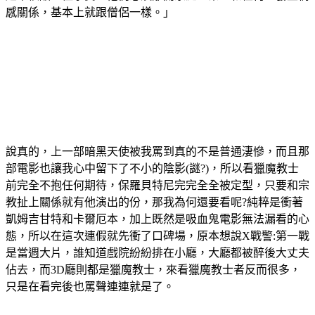
感關係，基本上就跟僧侶一樣。」
說真的，上一部暗黑天使被我罵到真的不是普通淒慘，而且那
部電影也讓我心中留下了不小的陰影(謎?)，所以看獵魔教士
前完全不抱任何期待，保羅貝特尼完完全全被定型，只要和宗
教扯上關係就有他演出的份，那我為何還要看呢?純粹是衝著
凱姆吉甘特和卡爾厄本，加上既然是吸血鬼電影無法漏看的心
態，所以在這次連假就先衝了口碑場，原本想說X戰警:第一戰
是當週大片，誰知道戲院紛紛排在小廳，大廳都被醉後大丈夫
佔去，而3D廳則都是獵魔教士，來看獵魔教士者反而很多，
只是在看完後也罵聲連連就是了。