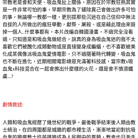
宗教老是會和天使、吸血鬼扯上關係，原因在於宗教狂熱其實
是一件非常可怕的事，早期宗教為了鏟除異己會做出許多可怕
的事，無論哪一教都一樣，更別提那些沉迷在自己信仰中無法
自拔的人所做出的瘋狂舉動，獻祭、屠殺、或是藉此理由來毀
掉一個人..什麼事都有，本片改編自韓國漫畫，不過完全沒看
過，只知道是和吸血鬼做結合，說真的身為吸血鬼迷的我不太
喜歡它們被醜化成類動物或是直接變身成蝙蝠，也不喜歡被美
化成某偶像派吸血鬼愛情電影，只不過隨著時代轉變，吸血鬼
也不斷在進化，近期相關電影總是充滿著科技感，當宗教x吸
血鬼x科技混合在一起會擦出什麼樣的火花，還是會不慎滑鐵
盧...?
劇情敘述:
人類和吸血鬼經歷了幾世紀的戰爭，最後戰爭結束後人類由教
士統治，在四周圍都是城牆的都市裡生活，漸漸地當初對抗吸
血鬼的獵魔教士從英雄變成為人民眼中的異類，教會也日漸走