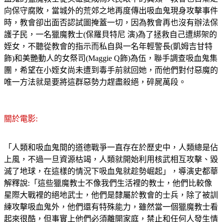
向保守腐敗，當城外的荒郊之地再度傳出吸血鬼現身攻擊事件
時，教會卻出面否認試圖掩蓋一切，因為教會再也沒有辦法保
護子民，一名獵魔教士(保羅貝特尼 演)為了拯救自己遭綁架的
姪女，不聽從教會的指示而私自與一名年輕警長(凱姆吉甘特
飾)和美艷動人的女祭司(Maggie Q飾)為伍，聯手調查吸血鬼集
團，希望在小姪女尚未遭到毒手前就回她，而他們對付惡魔的
唯一方法就是要將這群惡勢力趕盡殺絕，碎屍萬段。
關於電影:
「人類和吸血鬼間的道德戰爭一直存在於歷史中，人類總是佔
上風，不過一旦資源枯竭，人類就開始利用核武相互攻擊、毀
滅了地球，在這樣的情況下吸血鬼就趁勢崛起」，導演史都華
解釋說:「這些獵魔教士不像我們生活裡的教士，他們比較像
星際大戰裡的絕地武士，他們是隸屬於教會的士兵，除了被訓
練攻擊吸血鬼外，他們還有特殊能力，雖然當一個獵魔教士看
起來很酷，但事實上他們必須離開家庭，禁止和任何人發生情