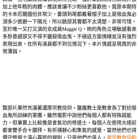
加上他年輕的肉體，應該會讓不少粉絲更喜歡他，我原本期待
的卡本厄爾戲份非常少，重頭到尾都戴著帽子加上是吸血鬼必
須多少遮避一下陽光，所以臉部其實都不太清楚，非常可惜，
至於唯一又打又演的女成員Maggie Q，她的角色立場敏感看來
多愁善感卻又不得不獵殺吸血鬼，不過這方面情緒並沒有強烈
表現出來，在所有演員都不到位情況下，本片情感呈現真的非
常薄弱。
整部片果然充滿著濃厚宗教信仰，獵魔教士是教會為了對抗吸
血鬼所訓練的軍團，雖然電影中說他們每個人都有特殊超能
力，但事實上比較像是會氣功的修道士，每個人在使用大絕前
都會雙手合十膜拜，有祈禱靜心和集氣的感覺，當然他們也得
遵守修道士清心寡慾的規則，只是他們也是人，
當宗教信仰和