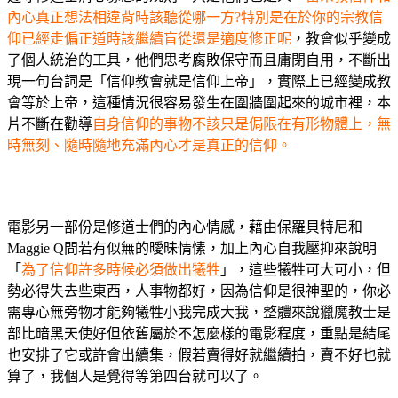
內心真正想法相違背時該聽從哪一方?特別是在於你的宗教信
仰已經走偏正道時該繼續盲從還是適度修正呢
，教會似乎變成
了個人統治的工具，他們思考腐敗保守而且庸閉自用，不斷出
現一句台詞是「信仰教會就是信仰上帝」，實際上已經變成教
會等於上帝，這種情況很容易發生在圍牆圍起來的城市裡，本
片不斷在勸導
自身信仰的事物不該只是侷限在有形物體上，無
時無刻、隨時隨地充滿內心才是真正的信仰。
電影另一部份是修道士們的內心情感，藉由保羅貝特尼和
Maggie Q間若有似無的曖昧情愫，加上內心自我壓抑來說明
「
為了信仰許多時候必須做出犧牲
」，這些犧牲可大可小，但
勢必得失去些東西，人事物都好，因為信仰是很神聖的，你必
需專心無旁物才能夠犧牲小我完成大我，整體來說獵魔教士是
部比暗黑天使好但依舊屬於不怎麼樣的電影程度，重點是結尾
也安排了它或許會出續集，假若賣得好就繼續拍，賣不好也就
算了，我個人是覺得等第四台就可以了。