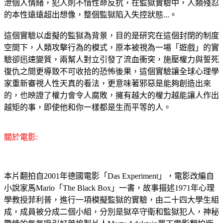
泄個人情緒，犯人則不惜性命反抗，在監獄實驗中，人類殘忍
的本性遠遠超出想像，整個監獄陷入失控狀態...。
這個實驗以虛擬的監獄為背景，目的是研究在這個封閉的制度
空間下，人類攻擊行為的模式，原本被視為一場「遊戲」的實
驗卻迅速變質，兩幫人對立引發了流血衝突，施壓權力與誓死
復仇之間更導致不可收拾的恐怖後果，這個實驗讓全球心理學
家重新審視人性天真的看法，更意味著邪惡是能夠創造出來
的，也映證了權力會令人腐敗，擁有越大的權力越能讓人作出
越矩的事，即使他和你一樣都是生而平等的人。
關於電影:
本片翻拍自2001年德國電影「Das Experiment」，電影改編自
小說家馬Mario「The Black Box」一書，故事描述1971年心理
學教授菲利普，進行一項模擬監獄的實驗，由二十四大學生組
成，成員被分成二個小組，分別是獄卒守衛和監獄犯人，神秘