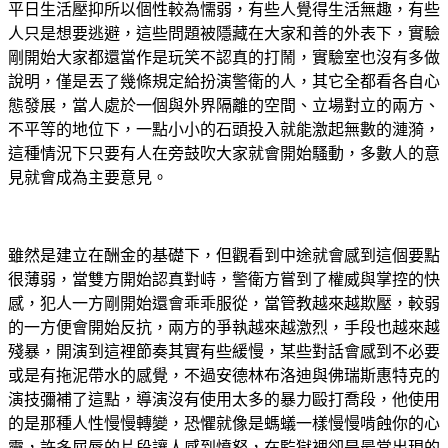
平日生活壓抑所以個性較為懦弱，有些人覺得生活無趣，有些
人只是想要逃避，這些問題被隱藏在大家和善的外表下，實驗
剛開始大家都還當作是玩笑不認真的打鬧，實驗室也沒有多做
說明，僅是丟了幾條規定給扮演警衛的人，其它全都看各自心
態發展，當人處於一個與外界隔離的空間、立場對立的兩方、
不平等的地位下，一點小小的石頭投入就能激起無數的漣漪，
這種情況下只要有人在旁鼓吹大家就會開始騷動，多數人的意
見就會成為主要意見。
雖然是建立在酬金的基礎下，但觀看到中途就會感到這個要點
很薄弱，當雙方開始認真對峙，警衛方嘗到了權威與掌控的快
感，犯人一方剛開始還會乖乖服從，當管教越來越欺壓，較弱
的一方便會開始反抗，兩方的爭執越來越激烈，手段也越來越
殘暴，開演到這裡節奏其實有些緩慢，某些對話會感到不必要
或是有拖泥帶水的感覺，不過安德林布洛迪與佛瑞斯惠特克的
演技彌補了這點，導演沒有使用太多的暴力毆打喬段，他使用
的是那種人性慢慢轉變，恐懼就像是螞蟻一樣慢慢啃蝕你的心
靈，許多屈辱的片段讓人感到憤怒，在監獄裡卻是最常出現的