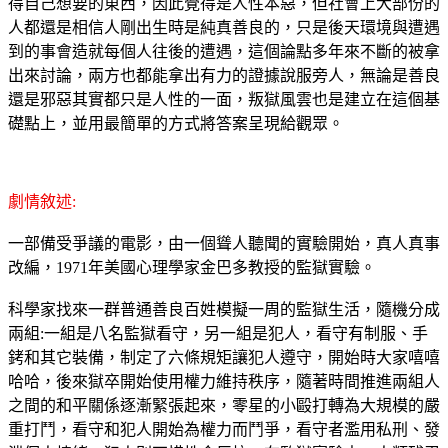
得自己想要的東西，因此覺得是人性本惡，但社會上大部份的
人都還是相信人剛出生時是純真善良的，只是後天環境與遭遇
到的事會造就每個人往後的遭遇，這個論點多年來不斷的被拿
出來討論，兩方也都能拿出有力的證據說服旁人，無論是善良
還是邪惡其實都只是人性的一面，叛獄風雲也是建立在這個基
礎點上，並用最簡單的方式將答案呈現給觀眾。
劇情敘述:
一部備受爭議的電影，由一個聳人聽聞的實驗開始，真人真事
改編，1971年美國心理學家金巴多教授的監獄實驗。
科學家找來一群普通善良百姓模擬一周的監獄生活，隨機分成
兩組:一組是八名監獄看守，另一組是犯人，看守有制服、手
銬和其它裝備，制定了六條規矩讓犯人遵守，開始時大家嘻嘻
哈哈，後來獄卒開始使用權力維持秩序，隨著時間推進兩組人
之間的和平關係逐漸緊張起來，零星的小毆打轉為大規模的嚴
重打鬥，看守和犯人開始為權力而鬥爭，看守者濫用私刑、發