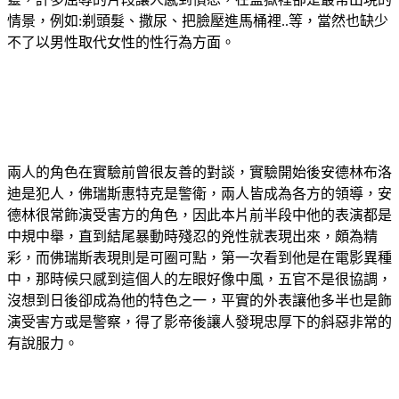
情景，例如:剃頭髮、撒尿、把臉壓進馬桶裡..等，當然也缺少
不了以男性取代女性的性行為方面。
兩人的角色在實驗前曾很友善的對談，實驗開始後安德林布洛
迪是犯人，佛瑞斯惠特克是警衛，兩人皆成為各方的領導，安
德林很常飾演受害方的角色，因此本片前半段中他的表演都是
中規中舉，直到結尾暴動時殘忍的兇性就表現出來，頗為精
彩，而佛瑞斯表現則是可圈可點，第一次看到他是在電影異種
中，那時候只感到這個人的左眼好像中風，五官不是很協調，
沒想到日後卻成為他的特色之一，平實的外表讓他多半也是飾
演受害方或是警察，得了影帝後讓人發現忠厚下的斜惡非常的
有說服力。