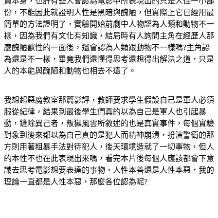
員本身，也許有些人會認為電影中所表現出的只是人性一小部
份，不能因此就證明人性是黑暗與醜陋，但實際上它已經用最
簡單的方法證明了，實驗開始前劇中人物認為人類和動物不一
樣，因為我們有文化有知識，結局時有人詢問主角在經歷人那
麼醜陋獸性的一面後，還會認為人類跟動物不一樣嗎?主角認
為還是不一樣，畢竟我們還懂得思考還想得出解決之道，只是
人的本能與醜陋和動物也相去不遠了。
我想起惡魔教室那篇影評，教師要求學生假設自己是軍人必須
服從紀律，結果到最後學生們真的以為自己是軍人也引起暴
動，鏟除異己者，叛獄風雲所敘述的也是真實事件，每個實驗
對象到後來都以為自己真的是犯人而精神崩潰，扮演警衛的那
方則用著粗暴手法對待犯人，後天環境造就了一切事物，但人
的本性不也在此表現出來嗎，看完本片後每個人應該都會下意
識去思考電影想要表達的事物，人性本善還是人性本惡，我的
理論一直都是人性本惡，那麼各位認為呢?