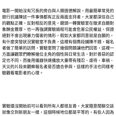
電影一開始沒有冗長的旁白與人類道德解說，用最簡單常見的
遊行抗議陳述一件事情都有正反兩面支持者，大家都深信自己
的觀點正確，反對相反的意見，鏡頭一轉實驗室在徵求自願對
象酬金豐厚，也一再強調實驗過程可能會危害公民權益，保證
絕對不會出現暴力傷害的情形，假如大家都同意就是自願的，
有什麼突發狀況實驗室不負責，這裡有個喬段鋪陳不錯，報名
者做了簡單的訪問，實驗室問了幾個問題讓他們回答，這裡一
方面讓觀眾們瞭解幾位主角的個性與日常生活，對於善惡的認
定也不同，而後用儀器快速播放大量帶有殘忍、虐待、車禍、
天災的片段來觀察報名者是否適合參與，這樣的手法也同樣考
驗觀看電影者的心理。
實驗還沒開始前可以看到所有人都很友善，大家隨意閒聊交談
就像交到新朋友一樣，這個時候地位都是平等的，有些人因為