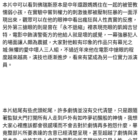
本片中可以看到佛瑞斯原本是中年還跟媽媽住在一起的被管教
懦弱小孩，在實驗中嘗到權力的刺激後那被壓制狂暴的一面浮
現出來，觀眾可以在他的眼神中看出瘋狂與人性真實的反應，
另外第三搶眼的則是曾在「永不退縮」裡表現亮眼的凱姆吉甘
特，電影中飾演警衛方的他給人就是壞的感覺，一幕強暴犯人
的場面讓人頗為震撼，大家對他較有印象的作品只有幕光之
城:無懼的愛中壞人三人組，不過近年來他在電影中搶眼的程
度越來越高，演技也逐漸進步，看來有望成為另一位實力派演
員。
本片結尾有些虎頭蛇尾，許多劇情並沒有交代清楚，只是跟隨
著監獄大門打開所有人走到戶外有如咋夢初醒般的神情，我想
大家心裡應該都會很感嘆而不會去對於劇情再多抱怨什麼，畢
竟整部片所要表達的含意已經清楚呈現，甚至超越了劇情與演