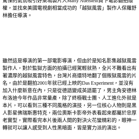
驚悚的氣氛吸引好萊塢製片人Marty Adelstein買下電影翻拍版
權，並找來美國電視劇相當成功的「越獄風雲」製作人保羅舒
林擔任導演。
雖然這是導演的第一部電影導演，但由於是知名影集越獄風雲
製作人，對於監獄方面的拍攝已經駕輕就熟，全片不難看出有
著濃厚的越獄風雲特色，台灣片商還特地翻了個叛獄風雲的片
名，由於是翻拍2001年就已經上映的Das Experiment，並沒有
加入什麼新意在內，只是從德語變成英語罷了，男主角安德林
布洛迪今年作品非常量產，除了終極戰士團、人工進化外就是
本片，可以看到三種不同風格的演技，另一位核心人物則是黑
人影星佛瑞斯惠特克，兩位奧斯卡影帝外表看起來都屬於忠厚
老實型，實際看完本片後兩人間的對決火花蠻精彩的，眼神一
轉就可以讓人感受到人性黑暗面，皆是實力派的演出。